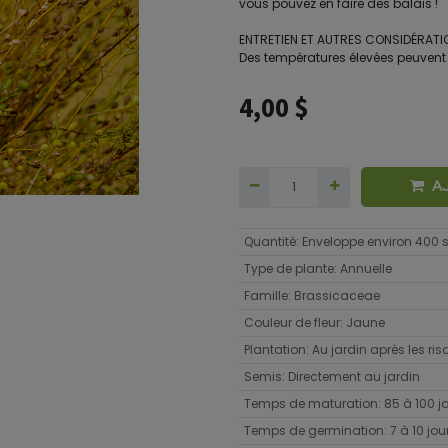
vous pouvez en faire des balais !
ENTRETIEN ET AUTRES CONSIDÉRAT
Des températures élevées peuvent n
4,00
$
A
Quantité
:
Enveloppe environ 400
Type de plante
:
Annuelle
Famille
:
Brassicaceae
Couleur de fleur
:
Jaune
Plantation
:
Au jardin après les ri
Semis
:
Directement au jardin
Temps de maturation
:
85 à 100 j
Temps de germination
:
7 à 10 jou