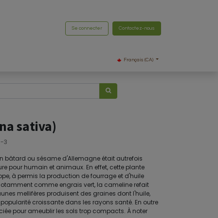
Se connecter
Contactez-nous
Français (CA)
na sativa)
a-3
in bâtard ou sésame d'Allemagne était autrefois
re pour humain et animaux. En effet, cette plante
ope, à permis la production de fourrage et d'huile
 notamment comme engrais vert, la cameline refait
jaunes mellifères produisent des graines dont l'huile,
e popularité croissante dans les rayons santé. En outre
ciée pour ameublir les sols trop compacts. À noter