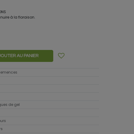
IONS
uire à la floraison.
JOUTER AU PANIER
 semences
sques de gel
ours
rs