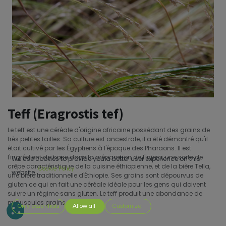
Teff (Eragrostis tef)
Le teff est une céréale d'origine africaine possédant des grains de
très petites tailles. Sa culture est ancestrale, il a été démontré qu'il
était cultivé par les Égyptiens à l'époque des Pharaons. Il est
l'ingrédient de base dans la préparation de l'injera, une sorte de
We use cookies to provide you a better user experience on this
crêpe caractéristique de la cuisine éthiopienne, et de la bière Tella,
Cookie Policy
website.
une bière traditionnelle d'Éthiopie. Ses grains sont dépourvus de
gluten ce qui en fait une céréale idéale pour les gens qui doivent
suivre un régime sans gluten. Le teff produit une abondance de
minuscules grains.
Only essentials
Allow all
Customize