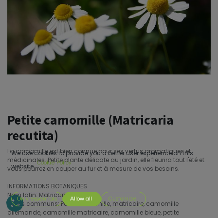
Petite camomille (Matricaria
recutita)
La camomille est bien connue pour ses vertus aromatiques et
We use cookies to provide you a better user experience on this
médicinales. Petite plante délicate au jardin, elle fleurira tout l'été et
Cookie Policy
website.
vous pourrez en couper au fur et à mesure de vos besoins.
INFORMATIONS BOTANIQUES
Nom latin: Matricaria recutita
Only essentials
Allow all
Customize
Noms communs: Petite camomille, matricaire, camomille
allemande, camomille matricaire, camomille bleue, petite