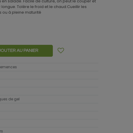
ru en salade. Facile de culture, on peut le couper et
 longue. Tolère le froid et le chaud.Cueillir les
s ou à pleine maturité
JOUTER AU PANIER
 semences
sques de gel
rs