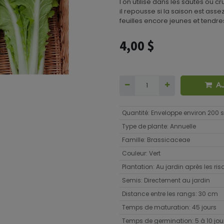
l'on utilise dans les sautés ou c
il repousse si la saison est assez
feuilles encore jeunes et tendre
4,00
$
A
Quantité
:
Enveloppe environ 200
Type de plante
:
Annuelle
Famille
:
Brassicaceae
Couleur
:
Vert
Plantation
:
Au jardin après les ri
Semis
:
Directement au jardin
Distance entre les rangs
:
30 cm
Temps de maturation
:
45 jours
Temps de germination
:
5 à 10 jou