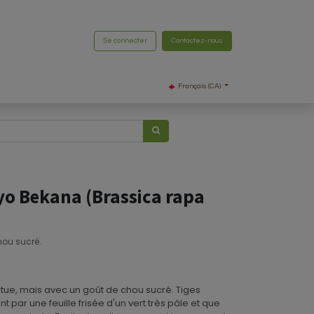
Se connecter
Contactez-nous
Français (CA)
yo Bekana (Brassica rapa
hou sucré.
itue, mais avec un goût de chou sucré. Tiges
t par une feuille frisée d'un vert très pâle et que