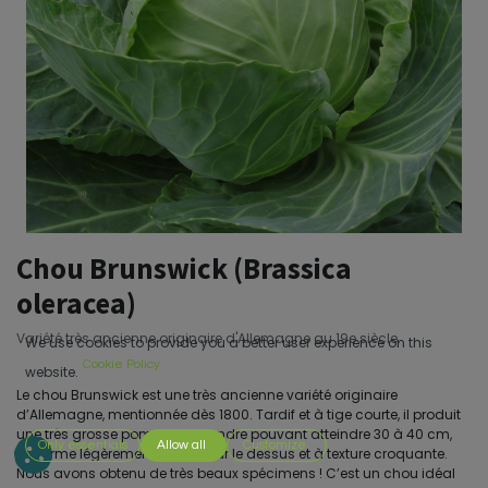
Chou Brunswick (Brassica
oleracea)
Variété très ancienne originaire d'Allemagne au 19e siècle.
We use cookies to provide you a better user experience on this
Cookie Policy
website.
Le chou Brunswick est une très ancienne variété originaire
d’Allemagne, mentionnée dès 1800. Tardif et à tige courte, il produit
une très grosse pomme vert tendre pouvant atteindre 30 à 40 cm,
Only essentials
Allow all
Customize
de forme légèrement aplatie sur le dessus et à texture croquante.
Nous avons obtenu de très beaux spécimens ! C’est un chou idéal