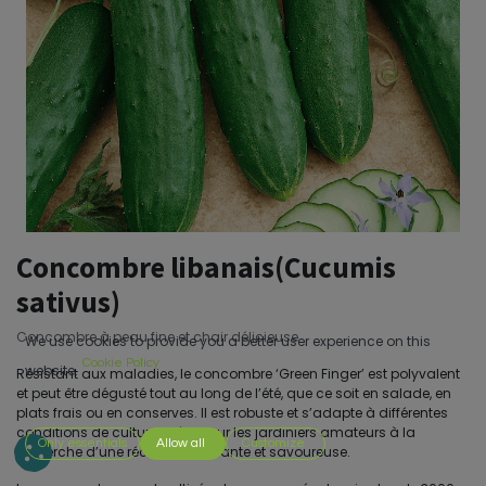
Concombre libanais(Cucumis
sativus)
Concombre à peau fine et chair délicieuse
We use cookies to provide you a better user experience on this
Cookie Policy
website.
Résistant aux maladies, le concombre ‘Green Finger’ est polyvalent
et peut être dégusté tout au long de l’été, que ce soit en salade, en
plats frais ou en conserves. Il est robuste et s’adapte à différentes
conditions de culture, idéal pour les jardiniers amateurs à la
Only essentials
Allow all
Customize
recherche d’une récolte abondante et savoureuse.