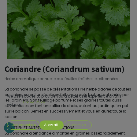
Coriandre (Coriandrum sativum)
Herbe aromatique annuelle aux feuilles fraîches et citronnées
La coriandre se passe de présentation! Fine herbe adorée de tout les
cuisiniers, sa culture facile en fait une plante tout autant chérie par
We use cookies to provide you a better user experience on this
les jardiniers. Son feuillage parfumé et ses graines toutes aussi
Cookie Policy
website.
savoureuses en font une allier de choix, autant au jardin qu’en pot
sur le balcon. Semez en successivement et vous en aurez toute la
saison.
Only essentials
Allow all
Customize
ENTRETIEN ET AUTRES CONSIDÉRATIONS :
La coriandre a tendance à monter en graines assez rapidement.