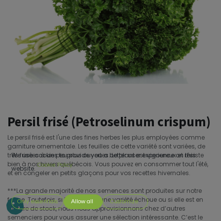
Persil frisé (Petroselinum crispum)
Le persil frisé est l'une des fines herbes les plus employées comme
garniture ornementale. Les feuilles de cette variété sont variées, de
très frisées à un peu plus ouvertes. Le plant est vigoureux et résiste
We use cookies to provide you a better user experience on this
bien à nos hivers québécois. Vous pouvez en consommer tout l'été,
Cookie Policy
website.
et en congeler en petits glaçons pour vos recettes hivernales.
***La grande majorité de nos semences sont produites sur notre
ferme. Toutefois, si la culture d’une variété échoue ou si elle est en
Only essentials
Allow all
Customize
rupture de stock, nous nous approvisionnons chez d’autres
semenciers pour vous assurer une sélection intéressante. C’est le