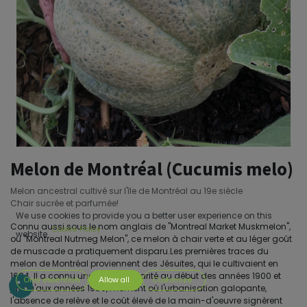
Melon de Montréal (Cucumis melo)
Melon ancestral cultivé sur l'île de Montréal au 19e siècle
Chair sucrée et parfumée!
We use cookies to provide you a better user experience on this
Connu aussi sous le nom anglais de "Montreal Market Muskmelon",
Cookie Policy
website.
ou "Montreal Nutmeg Melon", ce melon à chair verte et au léger goût
de muscade a pratiquement disparu.Les premières traces du
melon de Montréal proviennent des Jésuites, qui le cultivaient en
1684. Il a connu une forte popularité au début des années 1900 et
Only essentials
Allow all
Customize
jusqu'aux années 1950, moment où l'urbanisation galopante,
l'absence de relève et le coût élevé de la main-d'oeuvre signèrent