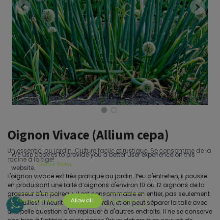
Oignon Vivace (Allium cepa)
Un essentiel au jardin. Culture facile et rustique. Se consomme de la
We use cookies to provide you a better user experience on this
racine à la tige!
Cookie Policy
website.
L'oignon vivace est très pratique au jardin. Peu d'entretien, il pousse
en produisant une talle d’oignons d'environ 10 ou 12 oignons de la
grosseur d'un poireau. Il est consommable en entier, pas seulement
Only essentials
Allow all
Customize
les feuilles! Il fleurit très tôt au jardin, et on peut séparer la talle avec
une pelle question d'en repiquer à d'autres endroits. Il ne se conserve