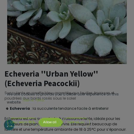
Echeveria ''Urban Yellow''
(Echeveria Peacockii)
Succulente en rosette bleu-argentée, aux feuilles épaisses et
We use cookies to provide you a better user experience on this
poudrées aux bords rosés sous le soleil
Cookie Policy
website.
🌵
Echeveria
: la succulente tendance facile à entretenir
Echeveria est une succulente à croissance lente, idéale pour les
Only essentials
Allow all
Customize
amateurs de plantes faciles à vivre. Elle requiert beaucoup de
lumière et une température ambiante de 18 à 25°C pour s’épanouir.