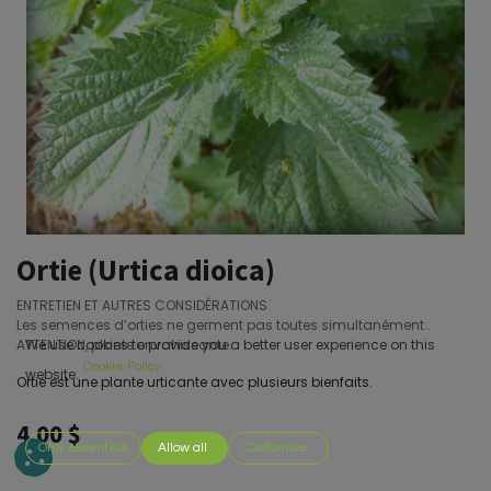
Ortie (Urtica dioica)
ENTRETIEN ET AUTRES CONSIDÉRATIONS
Les semences d’orties ne germent pas toutes simultanément..
ATTENTION, plante envahissante.
We use cookies to provide you a better user experience on this
Cookie Policy
website.
Ortie est une plante urticante avec plusieurs bienfaits.
4,00
$
Only essentials
Allow all
Customize