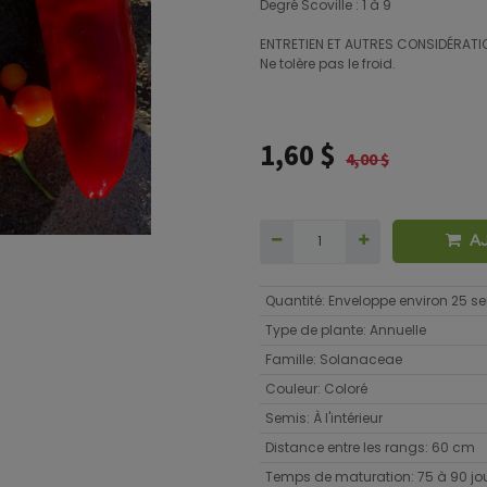
Degré Scoville : 1 à 9
ENTRETIEN ET AUTRES CONSIDÉRATI
Ne tolère pas le froid.
1,60
$
4,00
$
A
Quantité
:
Enveloppe environ 25 
Type de plante
:
Annuelle
Famille
:
Solanaceae
Couleur
:
Coloré
Semis
:
À l'intérieur
Distance entre les rangs
:
60 cm
Temps de maturation
:
75 à 90 jo