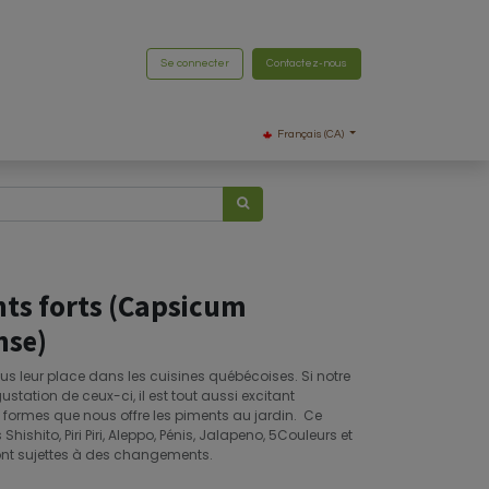
Se connecter
Contactez-nous
Français (CA)
ts forts (Capsicum
nse)
us leur place dans les cuisines québécoises. Si notre
tation de ceux-ci, il est tout aussi excitant
t formes que nous offre les piments au jardin. Ce
shito, Piri Piri, Aleppo, Pénis, Jalapeno, 5Couleurs et
ont sujettes à des changements.