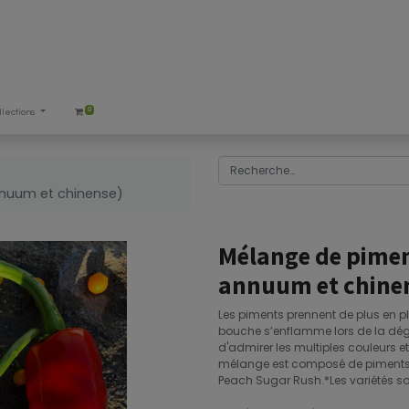
0
llections
nuum et chinense)
Mélange de pimen
annuum et chine
Les piments prennent de plus en pl
bouche s’enflamme lors de la dégus
d'admirer les multiples couleurs e
mélange est composé de piments Shi
Peach Sugar Rush.*Les variétés s