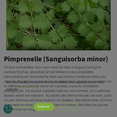
Pimprenelle (Sanguisorba minor)
Vivace comestible. Son nom vient du latin sanguis (sang) et
sorbere (humer, absorber) et fait référence aux propriétés
hémostatiques de la plante, liées aux tanins contenus dans ses
racines. Elle est aussi très riche en vitamine C.;Avant que le persil ne
We use cookies to provide you a better user experience on this
la détrône, on l'utilisait dans les salades, sauces, omelettes,
Cookie Policy
website.
potages, etc. Sa saveur rappelle celle du concombre. On cueille les
feuilles selon ses besoins. Au jardin, elle demande peu de soin, juste
un peu d'amour et d'eau fraîche. Au Québec, elle résiste bien à l'hiver
et on peut la consommer tard dans la saison. Récoltez les jeunes
Only essentials
Allow all
Customize
feuilles tout au long de l'été.