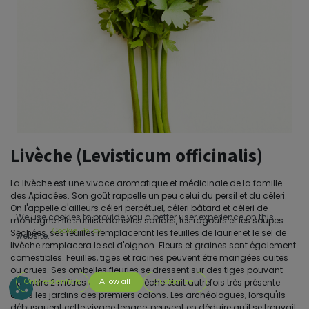
Livèche (Levisticum officinalis)
La livèche est une vivace aromatique et médicinale de la famille
des Apiacées. Son goût rappelle un peu celui du persil et du céleri.
On l'appelle d'ailleurs céleri perpétuel, céleri bâtard et céleri de
We use cookies to provide you a better user experience on this
montagne.Elle s'utilise dans les sauces, les ragoûts et les soupes.
Cookie Policy
Séchées, ses feuilles remplaceront les feuilles de laurier et le sel de
website.
livèche remplacera le sel d'oignon. Fleurs et graines sont également
comestibles. Feuilles, tiges et racines peuvent être mangées cuites
ou crues. Ses ombelles fleuries se dressent sur des tiges pouvant
atteindre 2 mètres de
haut.La
livèche était autrefois très présente
Only essentials
Allow all
Customize
dans les jardins des premiers colons. Les archéologues, lorsqu'ils
débusquent cette vivace tenace, peuvent en déduire qu'il se trouvait