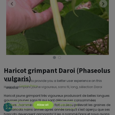
Haricot grimpant Daroi (Phaseolus
vulgaris)
We use cookies to provide you a better user experience on this
Cookie Policy
Haricot grimpant jaune vigoureux, sans fil, long, sélection Daroi
website.
Haricot jaune grimpant très vigoureux produisant de belles longues
gousses jaunes sans fil qui sont délicieuses consommées
fraîches. ;homme qui nous en a fait cadeau prélevait les graines de
Only essentials
Allow all
Customize
ses haricots nains année après année lorsqu'il s'est aperçu que ses
haricots devenaient grimpants! Il les a nommé Daroi et nous avons