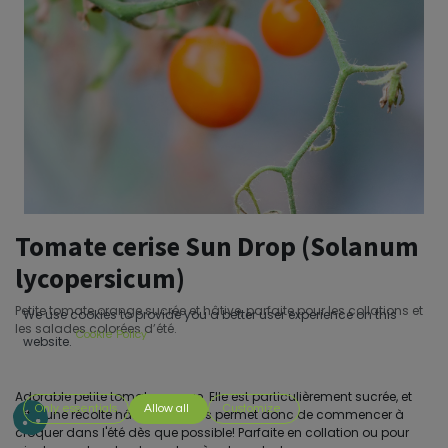
Tomate cerise Sun Drop (Solanum
lycopersicum)
Petite tomate orange sucrée et hâtive, parfaite pour les collations et
We use cookies to provide you a better user experience on this
les salades colorées d’été.
Cookie Policy
website.
Adorable petite tomate orange. Elle est particulièrement sucrée, et
Only essentials
Allow all
Customize
offre une récolte hâtive; elle vous permet donc de commencer à
croquer dans l'été dès que possible! Parfaite en collation ou pour