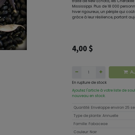
traité de New Echota, les Cherokee 
Mississippi. Plus de 18 000 perso
hiver rigoureux, un périple qui coû
grâce à leur résilience, portant a
4,00
$
A
En rupture de stock
Ajoutez l'article à votre liste de so
nouveau en stock.
Quantité
:
Enveloppe environ 25 
Type de plante
:
Annuelle
Famille
:
Fabaceae
Couleur
:
Noir