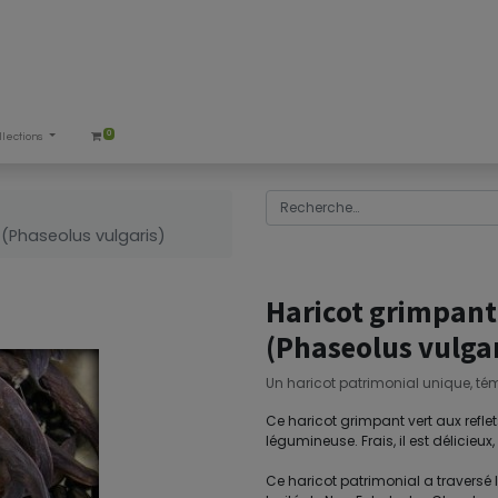
0
llections
 (Phaseolus vulgaris)
Haricot grimpant 
(Phaseolus vulgar
Un haricot patrimonial unique, témo
Ce haricot grimpant vert aux re
légumineuse. Frais, il est délicieux
Ce haricot patrimonial a traversé l’