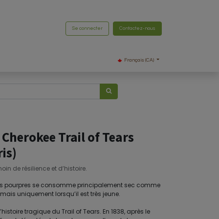
Se connecter
Contactez-nous
Français (CA)
Cherokee Trail of Tears
is)
in de résilience et d’histoire.
flets pourpres se consomme principalement sec comme
, mais uniquement lorsqu’il est très jeune.
histoire tragique du Trail of Tears. En 1838, après le