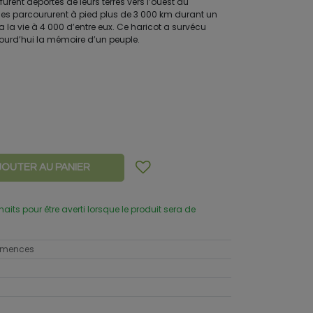
furent déportés de leurs terres vers l’ouest du
nnes parcoururent à pied plus de 3 000 km durant un
ta la vie à 4 000 d’entre eux. Ce haricot a survécu
ujourd’hui la mémoire d’un peuple.
JOUTER AU PANIER
uhaits pour être averti lorsque le produit sera de
semences