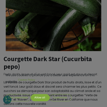
Courgette Dark Star (Cucurbita
pepo)
Fruits droits, lisses et d'un vert foncé. Leur goût est doux et discret.
We use cookies to provide you a better user experience on this
Cookie Policy
website.
La variété de courgette Dark Star produit de fruits droits, lisse et d'un
vert foncé. Leur goût doux et discret sera charmer les plus petits. Ce
zucchini se démarque pour son adaptabilité au climat aride et sa
productivité. Issue d'un croisement entre les courgettes “Verte de
Only essentials
Allow all
Customize
Milan” et “Raven”, c'est à la ferme Eel River en Californie que nous
devons cette nouvelle variété.