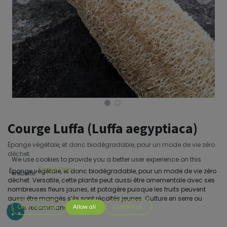
Courge Luffa (Luffa aegyptiaca)
Éponge végétale, et donc biodégradable, pour un mode de vie zéro
déchet.
We use cookies to provide you a better user experience on this
Cookie Policy
Éponge végétale, et donc biodégradable, pour un mode de vie zéro
website.
déchet. Versatile, cette plante peut aussi être ornementale avec ses
nombreuses fleurs jaunes, et potagère puisque les fruits peuvent
aussi être mangés s’ils sont récoltés jeunes. Culture en serre ou
tunnel recommandée.
Only essentials
Allow all
Customize