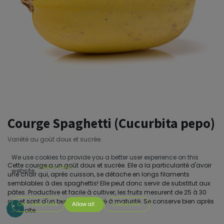
Courge Spaghetti (Cucurbita pepo)
Variété au goût doux et sucrée.
We use cookies to provide you a better user experience on this
Cette courge a un goût doux et sucrée. Elle a la particularité d'avoir
Cookie Policy
website.
une chair qui, après cuisson, se détache en longs filaments
semblables à des spaghettis! Elle peut donc servir de substitut aux
pâtes. Productive et facile à cultiver, les fruits mesurent de 25 à 30
cm et sont d'un beau jaune doré à maturité. Se conserve bien après
Only essentials
Allow all
Customize
la récolte.