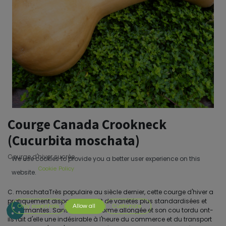
Courge Canada Crookneck
(Cucurbita moschata)
Courge d'hiver sucrée.
We use cookies to provide you a better user experience on this
Cookie Policy
website.
C. moschataTrès populaire au siècle dernier, cette courge d'hiver a
pratiquement disparu au profit de variétés plus standardisées et
Only essentials
Allow all
Customize
performantes. Sans doute sa forme allongée et son cou tordu ont-
ils fait d'elle une indésirable à l'heure du commerce et du transport