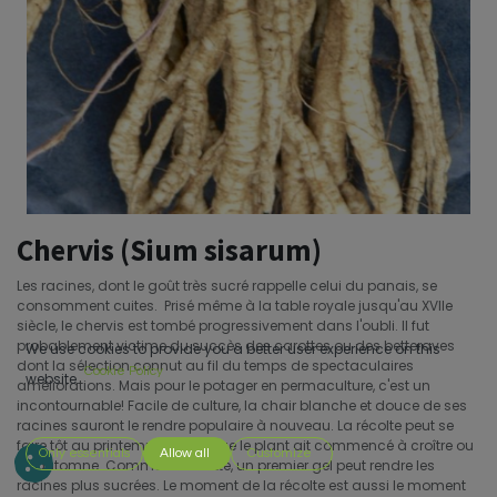
Chervis (Sium sisarum)
Les racines, dont le goût très sucré rappelle celui du panais, se
consomment cuites. Prisé même à la table royale jusqu'au XVIIe
siècle, le chervis est tombé progressivement dans l'oubli. Il fut
probablement victime du succès des carottes ou des betteraves
We use cookies to provide you a better user experience on this
dont la sélection connut au fil du temps de spectaculaires
Cookie Policy
website.
améliorations. Mais pour le potager en permaculture, c'est un
incontournable! Facile de culture, la chair blanche et douce de ses
racines sauront le rendre populaire à nouveau. La récolte peut se
faire tôt au printemps avant que le plant ait commencé à croître ou
Only essentials
Allow all
Customize
à l'automne. Comme la carotte, un premier gel peut rendre les
racines plus sucrées. Le moment de la récolte est aussi le moment