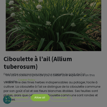
Ciboulette à l’ail (Allium
tuberosum)
Fine herbe vivace savoureuse qui rappelle le goût de l'ail
We use cookies to provide you a better user experience on this
Cookie Policy
website.
Vivace. Une des fines herbes indispensables au potager, facile à
cultiver. La ciboulette à l'ail se distingue de la ciboulette commune
par son goût d'ail et ses fleurs blanches étoilées. Ses feuilles sont
plates, alors que celles de la ciboulette commune sont rondes et
Only essentials
Allow all
Customize
creuses.