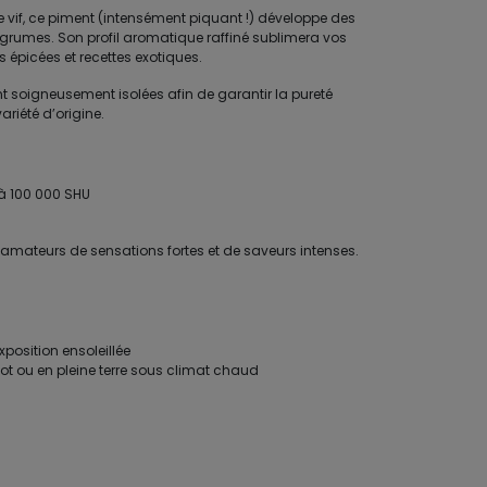
ge vif, ce piment (intensément piquant !) développe des
agrumes. Son profil aromatique raffiné sublimera vos
s épicées et recettes exotiques.
 soigneusement isolées afin de garantir la pureté
variété d’origine.
 à 100 000 SHU
 amateurs de sensations fortes et de saveurs intenses.
xposition ensoleillée
 ou en pleine terre sous climat chaud