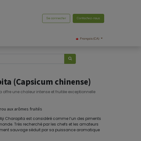
Se connecter
Contactez-nous
Français (CA)
pita (Capsicum chinense)
a offre une chaleur intense et fruitée exceptionnelle
Pérou aux arômes fruités
le Aji Charapita est considéré comme l’un des piments
u monde. Très recherché par les chefs et les amateurs
 piment sauvage séduit par sa puissance aromatique