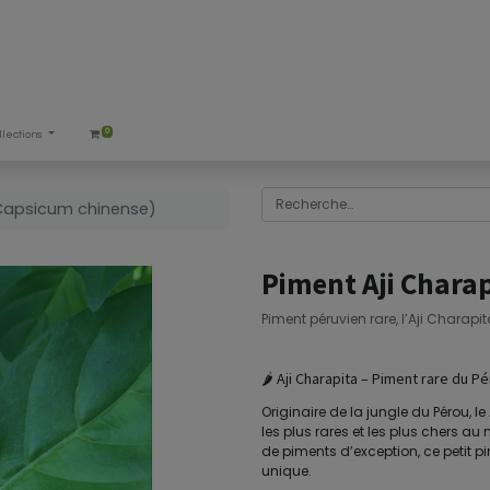
0
llections
(Capsicum chinense)
Piment Aji Chara
Piment péruvien rare, l’Aji Charapit
🌶️ Aji Charapita – Piment rare du 
Originaire de la jungle du Pérou, 
les plus rares et les plus chers a
de piments d’exception, ce petit
unique.