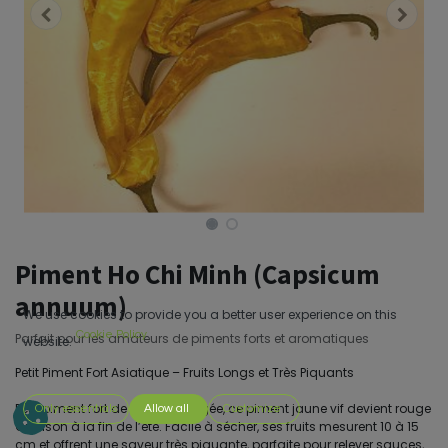
Piment Ho Chi Minh (Capsicum
annuum)
We use cookies to provide you a better user experience on this
Cookie Policy
Parfait pour les amateurs de piments forts et aromatiques
website.
Petit Piment Fort Asiatique – Fruits Longs et Très Piquants
Petit piment fort de forme allongée, ce piment jaune vif devient rouge
Only essentials
Allow all
Customize
Crimson à la fin de l’été. Facile à sécher, ses fruits mesurent 10 à 15
cm et offrent une saveur très piquante, parfaite pour relever sauces,