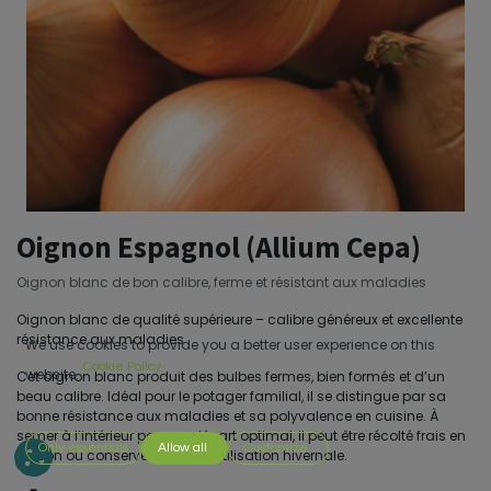
Oignon Espagnol (Allium Cepa)
Oignon blanc de bon calibre, ferme et résistant aux maladies
Oignon blanc de qualité supérieure – calibre généreux et excellente
résistance aux maladies
We use cookies to provide you a better user experience on this
Cookie Policy
website.
Cet oignon blanc produit des bulbes fermes, bien formés et d’un
beau calibre. Idéal pour le potager familial, il se distingue par sa
bonne résistance aux maladies et sa polyvalence en cuisine. À
semer à l’intérieur pour un départ optimal, il peut être récolté frais en
Only essentials
Allow all
Customize
saison ou conservé pour une utilisation hivernale.