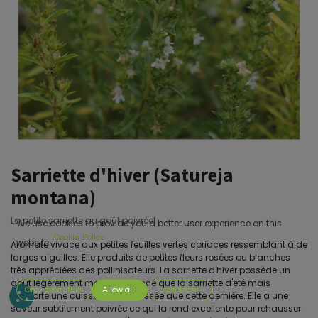
Sarriette d'hiver (Satureja
montana)
La petite sarriette au goût poivrée!
We use cookies to provide you a better user experience on this
Cookie Policy
website.
Aromate vivace aux petites feuilles vertes coriaces ressemblant à de
larges aiguilles. Elle produits de petites fleurs rosées ou blanches
très appréciées des pollinisateurs. La sarriette d'hiver possède un
goût légèrement moins prononcé que la sarriette d'été mais
Only essentials
Allow all
Customize
supporte une cuisson plus poussée que cette dernière. Elle a une
saveur subtilement poivrée ce qui la rend excellente pour rehausser