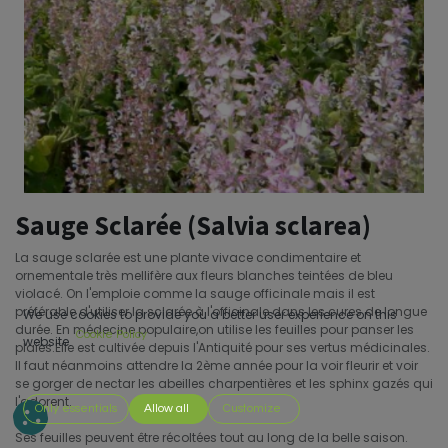
Sauge Sclarée (Salvia sclarea)
La sauge sclarée est une plante vivace condimentaire et
ornementale très mellifère aux fleurs blanches teintées de bleu
violacé. On l'emploie comme la sauge officinale mais il est
préférable d'utiliser la sclarée à l'officinale dans les cures de longue
We use cookies to provide you a better user experience on this
durée. En médecine populaire,on utilise les feuilles pour panser les
Cookie Policy
website.
plaies.Elle est cultivée depuis l'Antiquité pour ses vertus médicinales.
Il faut néanmoins attendre la 2ème année pour la voir fleurir et voir
se gorger de nectar les abeilles charpentières et les sphinx gazés qui
l'adorent.
Only essentials
Allow all
Customize
Ses feuilles peuvent être récoltées tout au long de la belle saison.