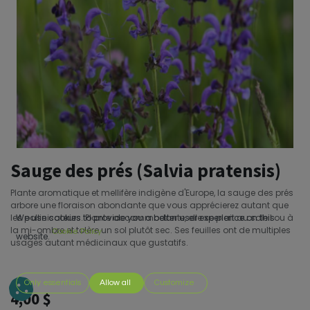
Sauge des prés (Salvia pratensis)
Plante aromatique et mellifère indigène d'Europe, la sauge des prés
arbore une floraison abondante que vous apprécierez autant que
les pollinisateurs. Plante accommodante, elle se plait au soleil ou à
We use cookies to provide you a better user experience on this
la mi-ombre et tolère un sol plutôt sec. Ses feuilles ont de multiples
Cookie Policy
website.
usages autant médicinaux que gustatifs.
Only essentials
Allow all
Customize
4,00
$