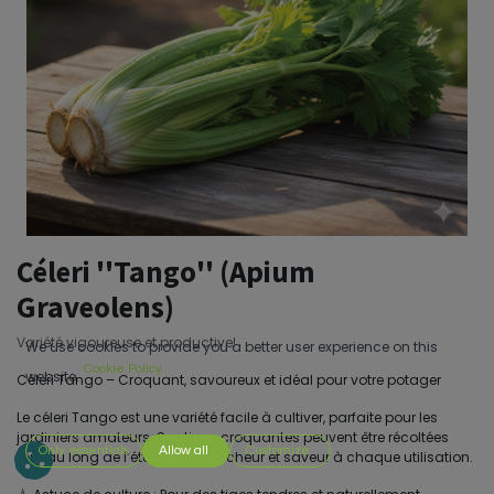
Céleri ''Tango'' (Apium
Graveolens)
Variété vigoureuse et productive!
We use cookies to provide you a better user experience on this
Cookie Policy
website.
Céleri Tango – Croquant, savoureux et idéal pour votre potager
Le céleri Tango est une variété facile à cultiver, parfaite pour les
jardiniers amateurs. Ses tiges croquantes peuvent être récoltées
Only essentials
Allow all
Customize
tout au long de l’été, offrant fraîcheur et saveur à chaque utilisation.