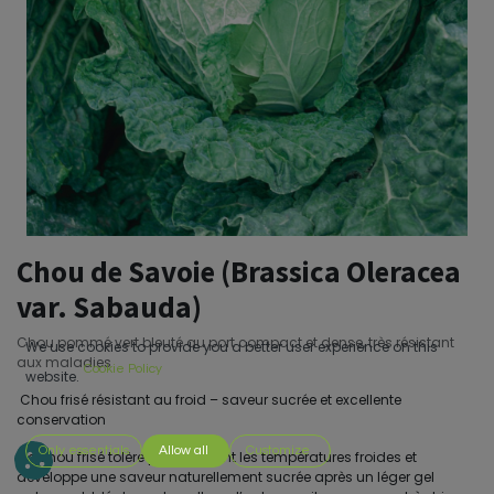
Chou de Savoie (Brassica Oleracea
var. Sabauda)
Chou pommé vert bleuté au port compact et dense, très résistant
We use cookies to provide you a better user experience on this
aux maladies
Cookie Policy
website.
Chou frisé résistant au froid – saveur sucrée et excellente
conservation
Only essentials
Allow all
Customize
Ce chou frisé tolère parfaitement les températures froides et
développe une saveur naturellement sucrée après un léger gel