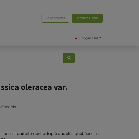
Se connecter
Contactez-nous
Français (CA)
ssica oleracea var.
uébecois.
i lan, est parfaitement adapté aux étés québécois, et