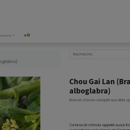
0
llections
boglabra)
Chou Gai Lan (Bra
alboglabra)
Brocoli chinois adapté aux étés q
Ce brocoli chinois appelé aussi Ka