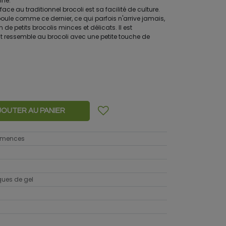
mne.
e au traditionnel brocoli est sa facilité de culture.
boule comme ce dernier, ce qui parfois n'arrive jamais,
 de petits brocolis minces et délicats. Il est
ût ressemble au brocoli avec une petite touche de
JOUTER AU PANIER
semences
sques de gel