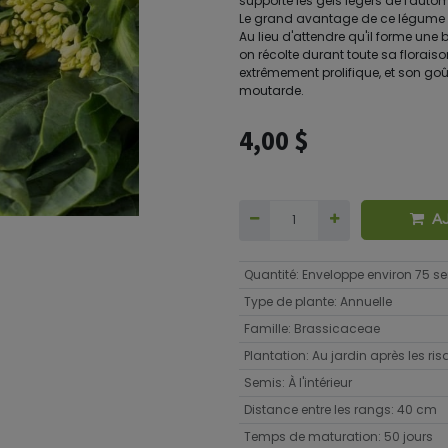
supporte les gels légers de l'auto
Le grand avantage de ce légume fac
Au lieu d'attendre qu'il forme une 
on récolte durant toute sa floraison
extrêmement prolifique, et son go
moutarde.
4,00
$
A
Quantité
:
Enveloppe environ 75 
Type de plante
:
Annuelle
Famille
:
Brassicaceae
Plantation
:
Au jardin après les ri
Semis
:
À l'intérieur
Distance entre les rangs
:
40 cm
Temps de maturation
:
50 jours