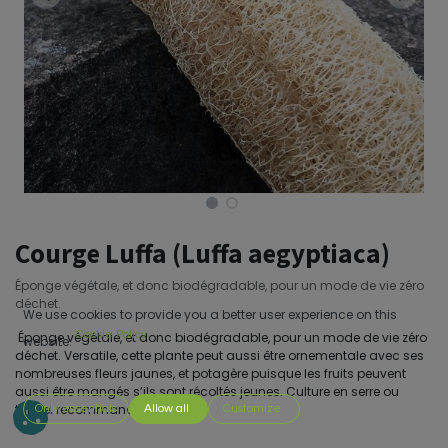
Courge Luffa (Luffa aegyptiaca)
Éponge végétale, et donc biodégradable, pour un mode de vie zéro
déchet.
We use cookies to provide you a better user experience on this
Cookie Policy
Éponge végétale, et donc biodégradable, pour un mode de vie zéro
website.
déchet. Versatile, cette plante peut aussi être ornementale avec ses
nombreuses fleurs jaunes, et potagère puisque les fruits peuvent
aussi être mangés s’ils sont récoltés jeunes. Culture en serre ou
tunnel recommandée.
Only essentials
Allow all
Customize