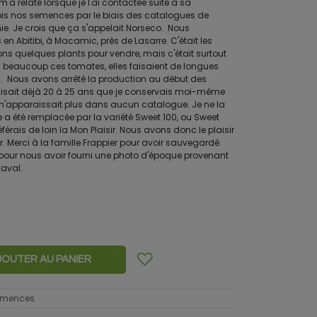
m'a relaté lorsque je l'ai contactée suite à sa
is nos semences par le biais des catalogues de
e. Je crois que ça s'appelait Norseco. Nous
en Abitibi, à Macamic, près de Lasarre. C'était les
sons quelques plants pour vendre, mais c'était surtout
s beaucoup ces tomates, elles faisaient de longues
s. Nous avons arrêté la production au début des
faisait déjà 20 à 25 ans que je conservais moi-même
 n'apparaissait plus dans aucun catalogue. Je ne la
le a été remplacée par la variété Sweet 100, ou Sweet
férais de loin la Mon Plaisir. Nous avons donc le plaisir
r. Merci à la famille Frappier pour avoir sauvegardé
t pour nous avoir fourni une photo d'époque provenant
aval.
JOUTER AU PANIER
semences