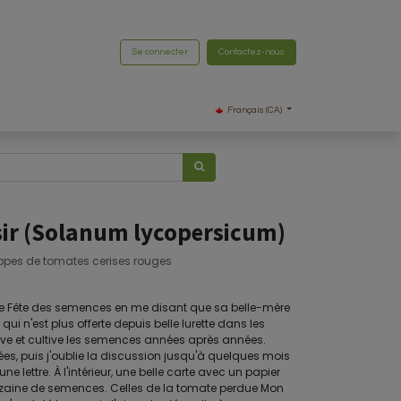
Se connecter
Contactez-nous
Français (CA)
ir (Solanum lycopersicum)
ppes de tomates cerises rouges
e Fête des semences en me disant que sa belle-mère
i n'est plus offerte depuis belle lurette dans les
ve et cultive les semences années après années.
 puis j'oublie la discussion jusqu'à quelques mois
une lettre. À l'intérieur, une belle carte avec un papier
inzaine de semences. Celles de la tomate perdue Mon