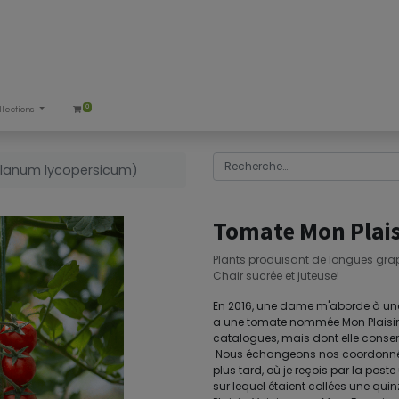
0
llections
olanum lycopersicum)
Tomate Mon Plais
Plants produisant de longues gra
Chair sucrée et juteuse!
En 2016, une dame m'aborde à un
a une tomate nommée Mon Plaisir qu
catalogues, mais dont elle conser
Nous échangeons nos coordonnées,
plus tard, où je reçois par la poste 
sur lequel étaient collées une qu