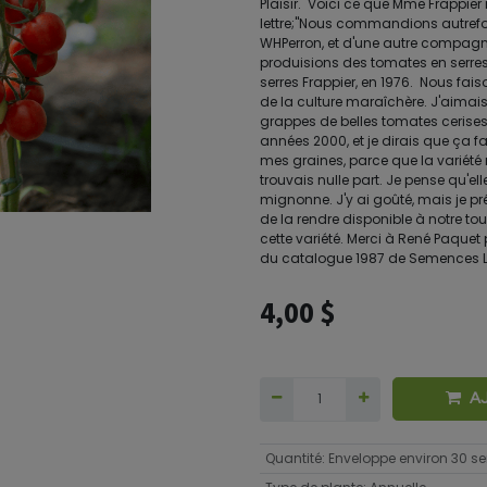
Plaisir. Voici ce que Mme Frappier 
lettre;"Nous commandions autrefo
WHPerron, et d'une autre compagni
produisions des tomates en serres 
serres Frappier, en 1976. Nous fai
de la culture maraîchère. J'aimai
grappes de belles tomates cerise
années 2000, et je dirais que ça 
mes graines, parce que la variété
trouvais nulle part. Je pense qu'el
mignonne. J'y ai goûté, mais je pré
de la rendre disponible à notre tou
cette variété. Merci à René Paque
du catalogue 1987 de Semences L
4,00
$
A
Quantité
:
Enveloppe environ 30 