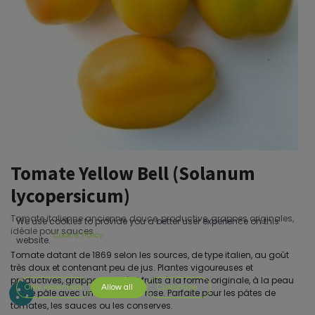
Tomate Yellow Bell (Solanum
lycopersicum)
Tomate italienne ancienne, douce, productive, grappes originales,
We use cookies to provide you a better user experience on this
idéale pour sauces
Cookie Policy
website.
Tomate datant de 1869 selon les sources, de type italien, au goût
très doux et contenant peu de jus. Plantes vigoureuses et
productives, grappes de 4 à 5 fruits à la forme originale, à la peau
Only essentials
Allow all
Customize
jaune pâle avec un léger blush rose. Parfaite pour les pâtes de
tomates, les sauces ou les conserves.