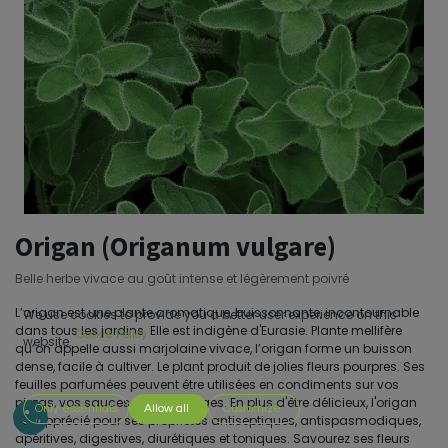
Origan (Origanum vulgare)
Belle herbe vivace au goût intense et légèrement poivré
L’origan est une plante aromatique, buissonnante, incontournable
We use cookies to provide you a better user experience on this
dans tous les jardins. Elle est indigène d'Eurasie. Plante mellifère
Cookie Policy
website.
qu’on appelle aussi marjolaine vivace, l’origan forme un buisson
dense, facile à cultiver. Le plant produit de jolies fleurs pourpres. Ses
feuilles parfumées peuvent être utilisées en condiments sur vos
pizzas, vos sauces et vos potages. En plus d'être délicieux, l'origan
Only essentials
Allow all
Customize
est apprécié pour ses propriétés antiseptiques, antispasmodiques,
apéritives, digestives, diurétiques et toniques. Savourez ses fleurs