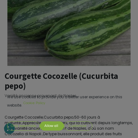
Courgette Cocozelle (Cucurbita
pepo)
Variété ancienne provenant de Naples.
We use cookies to provide you a better user experience on this
Cookie Policy
website.
Courgette Cocozelle;Cucurbita pepo;50-60 jours à
maturité.;Appréciée des jardiniers, qui la cultivent depuis longtemps,
Only essentials
Allow all
Customize
cette variété ancienne nous vient de Naples, d'où son nom
Cocozella di Napoli.;De type buissonnant, elle produit des fruits